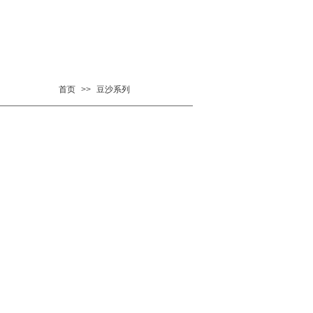
首页
>>
豆沙系列